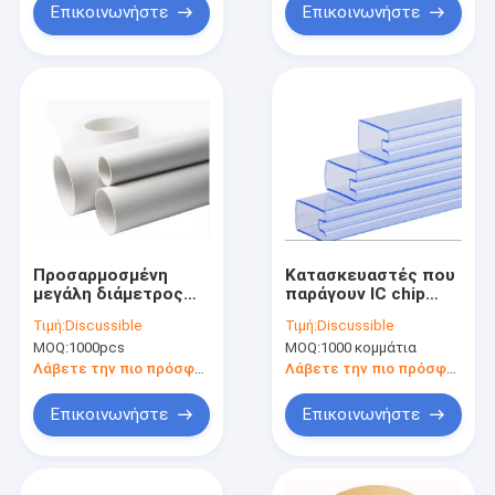
Επικοινωνήστε
Επικοινωνήστε
Προσαρμοσμένη
Κατασκευαστές που
μεγάλη διάμετρος
παράγουν IC chip
σκληρός πλαστικός
πλαστικό σωλήνα
Τιμή:
Discussible
Τιμή:
Discussible
σωλήνας Ic Oval / U
συσκευασία SOP chip
MOQ:
1000pcs
MOQ:
1000 κομμάτια
σχήματος σωλήνας
συσκευασία σωλήνα
SOP16
Λάβετε την πιο πρόσφατη τιμή
Λάβετε την πιο πρόσφατη τιμή
ολοκληρωμένο
κύκλωμα IC
Επικοινωνήστε
Επικοινωνήστε
συσκευασία