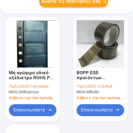
Δώστε τις απαιτήσεις σας
Μη αγώγιμο υλικό
BOPP ESD
εξέλικτρο ROHS PC
προϊόντων
ταινιών CP τύπων
πλέγματος σαφής
Τιμή:
USD(0.1-6)/meter
Τιμή:
USD(1-3.5)/Roll
ESD συσκευάζοντας
ταινία ταινιών ESD
MOQ:
2000 μέτρα
MOQ:
50Rolls
εγκεκριμένο
πλέγματος ταινιών
αντιστατική αγώγιμη
Λάβετε την πιο πρόσφατη τιμή
Λάβετε την πιο πρόσφατη τιμή
Επικοινωνήστε
Επικοινωνήστε