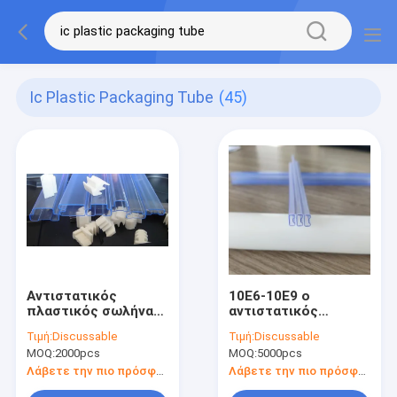
Ic Plastic Packaging Tube
(45)
Αντιστατικός
10E6-10E9 ο
πλαστικός σωλήνας
αντιστατικός
PVC ESD ασφαλής
σωλήνας ESD, CP
Τιμή:
Discussable
Τιμή:
Discussable
για τα ηλεκτρονικά
εξώθησε τον
MOQ:
2000pcs
MOQ:
5000pcs
συστατικά
πλαστικό σωλήνα
διαφανή
Λάβετε την πιο πρόσφατη τιμή
Λάβετε την πιο πρόσφατη τιμή