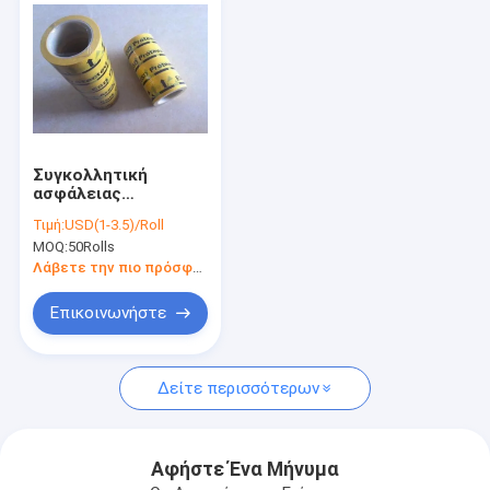
Συγκολλητική
ασφάλειας
προειδοποίησης
Τιμή:
USD(1-3.5)/Roll
ταινιών PVC ESD
MOQ:
50Rolls
ταινία
χαρακτηρισμού
Λάβετε την πιο πρόσφατη τιμή
πατωμάτων υπόγεια
αδιάβροχη
Επικοινωνήστε
Αρχική Σελίδα
Δείτε περισσότερων
Προϊόντα
Σχετικά με εμάς
Αφήστε Ένα Μήνυμα