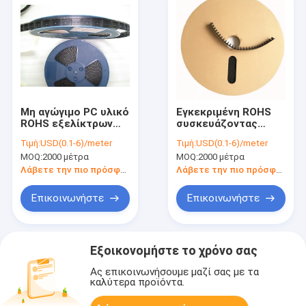
Μη αγώγιμο PC υλικό
Εγκεκριμένη ROHS
ROHS εξελίκτρων
συσκευάζοντας
ταινιών τύπων ESD
ταινία ESD και υλικός
Τιμή:
USD(0.1-6)/meter
Τιμή:
USD(0.1-6)/meter
συσκευάζοντας CP
μη αγώγιμος τύπος
MOQ:
2000 μέτρα
MOQ:
2000 μέτρα
εγκεκριμένο
PC εξελίκτρων CP
Λάβετε την πιο πρόσφατη τιμή
Λάβετε την πιο πρόσφατη τιμή
Επικοινωνήστε
Επικοινωνήστε
Εξοικονομήστε το χρόνο σας
Ας επικοινωνήσουμε μαζί σας με τα
καλύτερα προϊόντα.