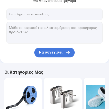
Θα Απαντήσουμε Γρήγορα
Γύρος εργοστασίων
Ποιοτικός έλεγχος
επαφή
Νέα
Όλες οι περιπτώσεις
Να συνεχίσει
Συσκευάζοντας ταινία ESD
Οι Κατηγορίες Μας
Ασφαλής περιστροφική πύλη εισόδων
Εξαρτήματα αποστειρωμένων δωματίων
Ταινία κάλυψης