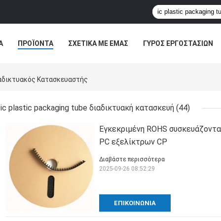
Α
ΠΡΟΪΌΝΤΑ
ΣΧΕΤΙΚΆ ΜΕ ΕΜΆΣ
ΓΎΡΟΣ ΕΡΓΟΣΤΑΣΊΩΝ
ΠΤΏΣΕΙΣ
Διαδικτυακός Κατασκευαστής
ic plastic packaging tube διαδικτυακή κατασκευή
(44)
Εγκεκριμένη ROHS συσκευάζοντας
PC εξελίκτρων CP
Διαβάστε περισσότερα
2025-09-26 08:52:29
ΕΠΙΚΟΙΝΩΝΊΑ