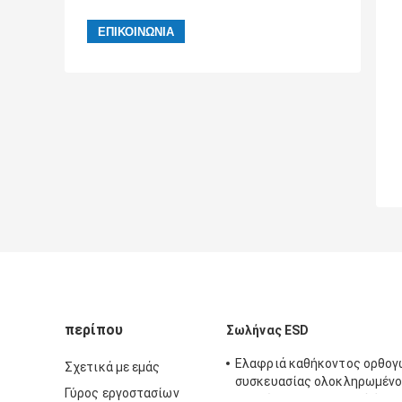
περίπου
Σωλήνας ESD
Ελαφριά καθήκοντος ορθογ
Σχετικά με εμάς
συσκευασίας ολοκληρωμέν
Γύρος εργοστασίων
κυκλώματος πλαστική έγκρ