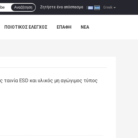
Ζητήστε ένα απόσπασμα
Αναζήτηση
|
Greek
ΠΟΙΟΤΙΚΌΣ ΈΛΕΓΧΟΣ
ΕΠΑΦΉ
ΝΈΑ
 ταινία ESD και υλικός μη αγώγιμος τύπος