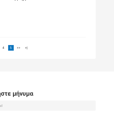
4
5
>>
>|
στε μήνυμα