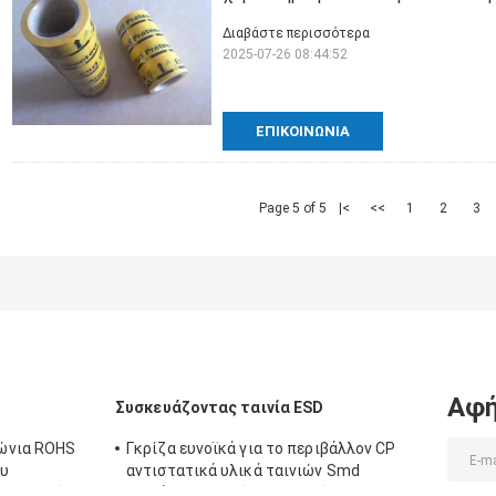
Διαβάστε περισσότερα
2025-07-26 08:44:52
ΕΠΙΚΟΙΝΩΝΊΑ
Page 5 of 5
|<
<<
1
2
3
Αφή
Συσκευάζοντας ταινία ESD
ώνια ROHS
Γκρίζα ευνοϊκά για το περιβάλλον CP
ου
αντιστατικά υλικά ταινιών Smd
ιση σωλήνων
εγγράφου καρτών και εξελίκτρων