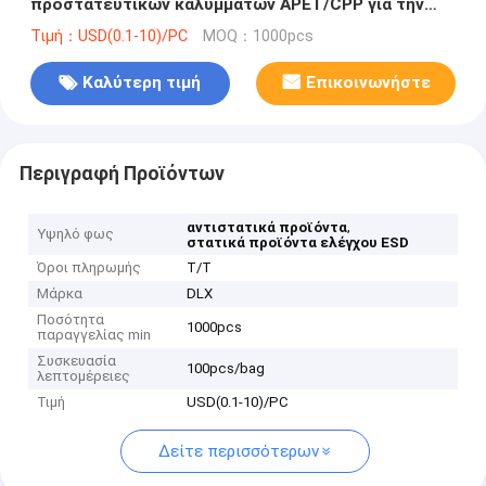
προστατευτικών καλυμμάτων APET/CPP για την
ηλεκτρονική 0.075mm
Τιμή：USD(0.1-10)/PC
MOQ：1000pcs
Καλύτερη τιμή
Επικοινωνήστε
Περιγραφή Προϊόντων
,
αντιστατικά προϊόντα
Υψηλό φως
στατικά προϊόντα ελέγχου ESD
Όροι πληρωμής
T/T
Μάρκα
DLX
Ποσότητα
1000pcs
παραγγελίας min
Συσκευασία
100pcs/bag
λεπτομέρειες
Τιμή
USD(0.1-10)/PC
Δείτε περισσότερων