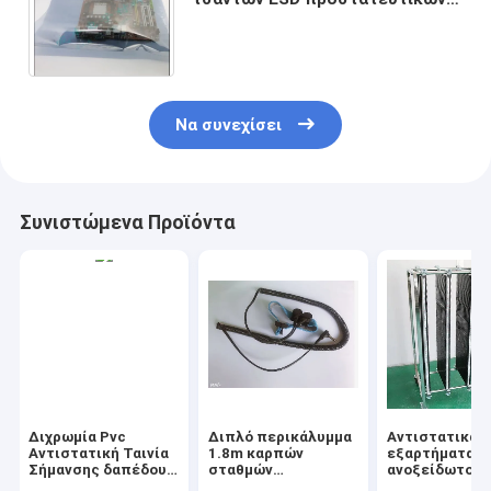
καλυμμάτων APET/CPP για την
ηλεκτρονική 0.075mm
Να συνεχίσει
Συνιστώμενα Προϊόντα
Διχρωμία Pvc
Διπλό περικάλυμμα
Αντιστατικά
Αντιστατική Ταινία
1.8m καρπών
εξαρτήματα
Σήμανσης δαπέδου
σταθμών
ανοξείδωτου,
Προμήθειες Clean
αντιστατικό μήκος
καροτσάκι τέ