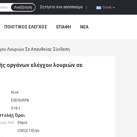
Ζητήστε ένα απόσπασμα
Αναζήτηση
|
Greek
ΠΟΙΟΤΙΚΌΣ ΈΛΕΓΧΟΣ
ΕΠΑΦΉ
ΝΈΑ
χου Λουριών Σε Απευθείας Σύνδεση
ής οργάνων ελέγχου λουριών σε
Κίνα
ESDSURPA
518-1
τολής Όροι:
ίας min:
50pcs
USD(2-10)/pc