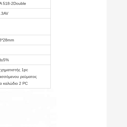
 518-2Double
.3AV
58*28mm
Ω±5%
χηματιστής 1pc
ασσόμενου ρεύματος
ιο καλώδιο 2 PC