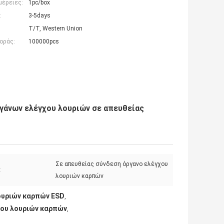
μέρειες:
1pc/box
:
3-5days
T/T, Western Union
οράς:
100000pcs
γάνων ελέγχου λουριών σε απευθείας
Σε απευθείας σύνδεση όργανο ελέγχου
:
λουριών καρπών
ουριών καρπών ESD
,
χου λουριών καρπών
,