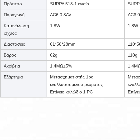
Πρότυπο
SURPA 518-1 ενιαίο
SURPA
Παραγωγή
AC6.0.3AV
AC6.0
Κατανάλωση
1.8W
1.8W
ισχύος
Διαστάσεις
61*58*28mm
110*
Βάρος
62g
110g
Ακρίβεια
1.4MΩ±5%
1.4M
Εξάρτημα
Μετασχηματιστής 1pc
Μετασ
εναλλασσόμενου ρεύματος
εναλλ
Επίγειο καλώδιο 1 PC
Επίγε