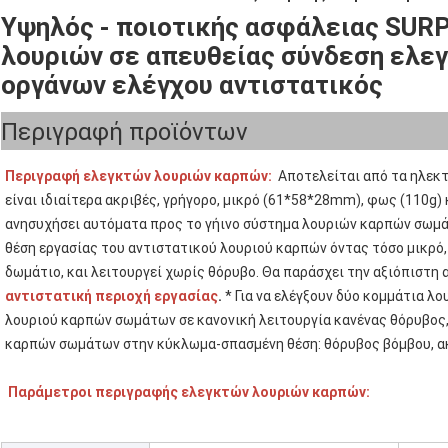
Υψηλός - ποιοτικής ασφάλειας SUR
λουριών σε απευθείας σύνδεση ελε
οργάνων ελέγχου αντιστατικός
Περιγραφή προϊόντων
Περιγραφή ελεγκτών λουριών καρπών:
  Αποτελείται από τα ηλεκ
είναι ιδιαίτερα ακριβές, γρήγορο, μικρό (61*58*28mm), φως (110g) 
ανησυχήσει αυτόματα προς το γήινο σύστημα λουριών καρπών σωμάτω
θέση εργασίας του αντιστατικού λουριού καρπών όντας τόσο μικρό, 
αντιστατική περιοχή εργασίας
.
 * Για να ελέγξουν δύο κομμάτια λ
λουριού καρπών σωμάτων σε κανονική λειτουργία κανένας θόρυβος, 
καρπών σωμάτων στην κύκλωμα-σπασμένη θέση: θόρυβος βόμβου, α
Παράμετροι περιγραφής ελεγκτών λουριών καρπών: