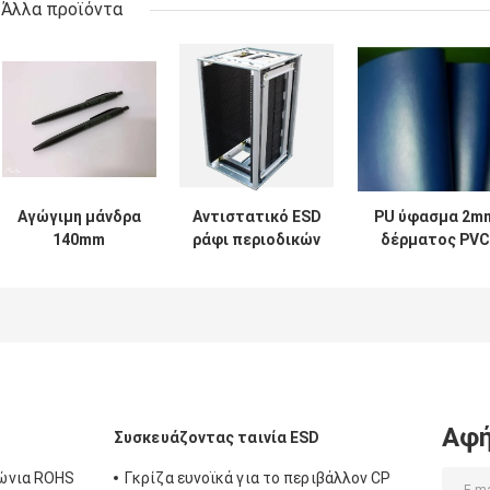
Άλλα προϊόντα
Αγώγιμη μάνδρα
Αντιστατικό ESD
PU ύφασμα 2m
140mm
ράφι περιοδικών
δέρματος PVC
αποστειρωμένων
PCB αργιλίου για
αγώγιμο
δωματίων PP
την αποθήκευση
ηλεκτρικά πυκν
ESD
SMT/PCB
για την κάλυψ
αποστειρωμένη
εδρών ESD
συνολικό μήκος
Αφή
Συσκευάζοντας ταινία ESD
ώνια ROHS
Γκρίζα ευνοϊκά για το περιβάλλον CP