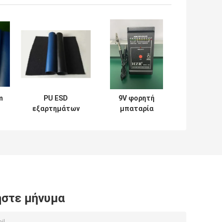
m
PU ESD
9V φορητή
εξαρτημάτων
μπαταρία
πάχους 0.8mm
μετρητών
ά
αντιστατικό
αντίστασης
η
αγώγιμο
επιφάνειας ESD
ελαστικό δέρμα
που
χρησιμοποιείται
στε μήνυμα