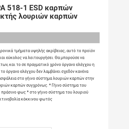
PA 518-1 ESD καρπών
γκτής λουριών καρπών
τρονικά τμήματα υψηλής ακρίβειας, αυτό το προϊόν 
και εύκολος να λειτουργήσει. Θα μπορούσε να 
ν, και το σε πραγματικό χρόνο όργανο ελέγχου η 
το όργανο ελέγχου δεν λαμβάνει σχεδόν κανένα 
δωμάτιο, και λειτουργεί χωρίς θόρυβο. Θα παράσχει την αξιόπιστη ασφάλεια στο γήινο σύστημα λουριών καρπών στην 
ουριών καρπών συγχρόνως. * Γήινο σύστημα του 
πράσινο φως * στο γήινο σύστημα του λουριού 
κτινοβολία κόκκινου φωτός
