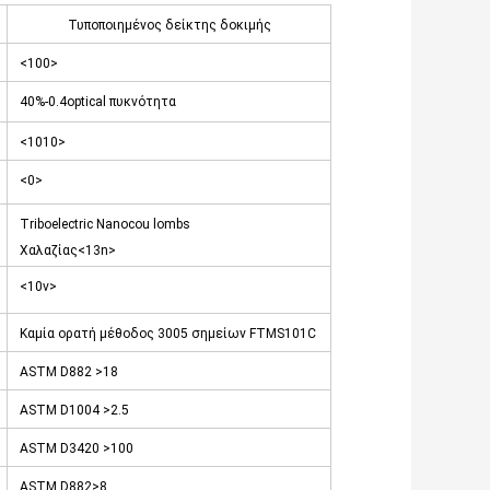
Τυποποιημένος δείκτης δοκιμής
<100>
40%-0.4optical πυκνότητα
<1010>
<0>
Triboelectric Nanocou lombs
Χαλαζίας<13n>
<10v>
Καμία ορατή μέθοδος 3005 σημείων FTMS101C
ASTM D882 >18
ASTM D1004 >2.5
ASTM D3420 >100
ASTM D882>8