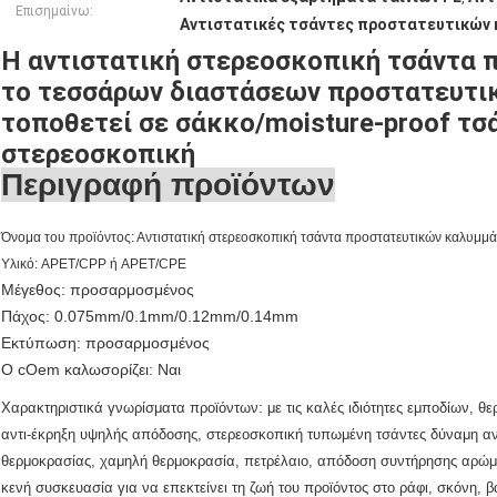
Επισημαίνω:
Αντιστατικές τσάντες προστατευτικών 
Η αντιστατική στερεοσκοπική τσάντα
το τεσσάρων διαστάσεων προστατευτι
τοποθετεί σε σάκκο/moisture-proof τσ
στερεοσκοπική
Περιγραφή προϊόντων
Όνομα του προϊόντος: Αντιστατική στερεοσκοπική τσάντα προστατευτικών καλυμμ
Υλικό: APET/CPP ή APET/CPE
Μέγεθος: προσαρμοσμένος
Πάχος: 0.075mm/0.1mm/0.12mm/0.14mm
Εκτύπωση: προσαρμοσμένος
Ο cOem καλωσορίζει: Ναι
Χαρακτηριστικά γνωρίσματα προϊόντων: με τις καλές ιδιότητες εμποδίων, θ
αντι-έκρηξη υψηλής απόδοσης, στερεοσκοπική τυπωμένη τσάντες δύναμη α
θερμοκρασίας, χαμηλή θερμοκρασία, πετρέλαιο, απόδοση συντήρησης αρώματο
κενή συσκευασία για να επεκτείνει τη ζωή του προϊόντος στο ράφι, σκόνη, β