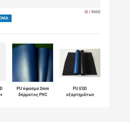
(
0
/ 3000)
SD
PU ύφασμα 2mm
PU ESD
ών
δέρματος PVC
εξαρτημάτων
ια
αγώγιμο
πάχους 0.8mm
η
ηλεκτρικά πυκνά
αντιστατικό
για την κάλυψη
αγώγιμο
εδρών ESD
ελαστικό δέρμα