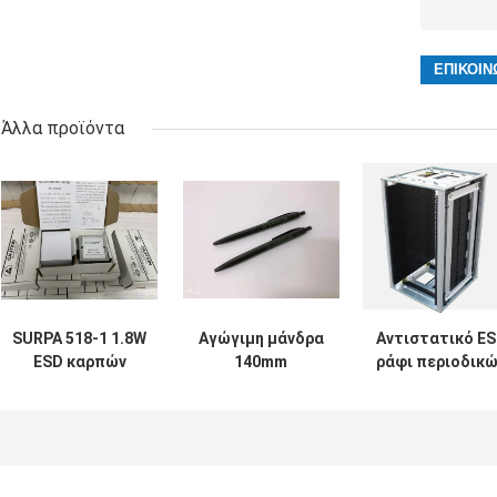
Άλλα προϊόντα
SURPA 518-1 1.8W
Αγώγιμη μάνδρα
Αντιστατικό E
ESD καρπών
140mm
ράφι περιοδικ
αντιστατικός
αποστειρωμένων
PCB αργιλίου γ
ελεγκτής
δωματίων PP
την αποθήκευσ
οργάνων ελέγχου
ESD
SMT/PCB
λουριών σε
αποστειρωμένη
απευθείας
συνολικό μήκος