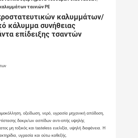
καλυμμάτων ταινιών PE
 προστατευτικών καλυμμάτων/
κό κάλυμμα συνήθειας
άντα επίδειξης τσαντών
άτων
ερμοκόλληση, οξείδωση, νερό, υγρασία μηχανική απόδοση,
ντίστασης δακρυ'ων ασπίδων αντι-οπής υψηλής
ς μη τοξικός και tasteless ευελιξία, υψηλή διαφάνεια. Η
ακτηρίδια, υγρασία και ούτω καθεξής.