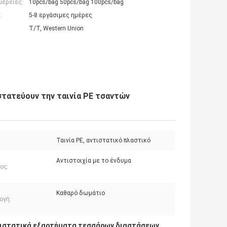
μέρειες:
10pcs/bag 50pcs/bag 100pcs/bag
:
5-8 εργάσιμες ημέρες
T/T, Western Union
τατεύουν την ταινία PE τσαντών
Ταινία PE, αντιστατικό πλαστικό
Αντιστοιχία με το ένδυμα
ος:
Καθαρό δωμάτιο
ογή:
ιστατικά εξαρτήματα τεσσάρων διαστάσεων
,