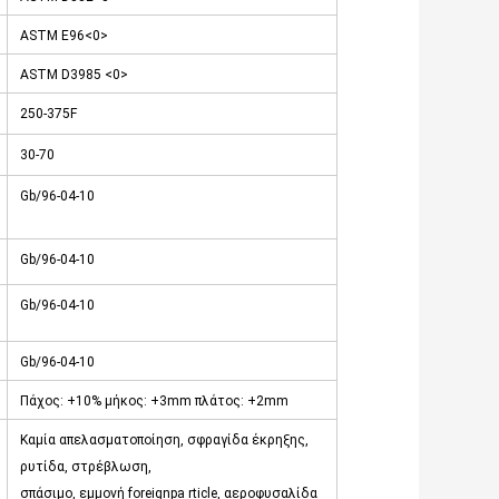
ASTM E96<0>
ASTM D3985 <0>
250-375F
30-70
Gb/96-04-10
Gb/96-04-10
Gb/96-04-10
Gb/96-04-10
Πάχος: +10% μήκος: +3mm πλάτος: +2mm
Καμία απελασματοποίηση, σφραγίδα έκρηξης,
ρυτίδα, στρέβλωση,
σπάσιμο, εμμονή foreignpa rticle, αεροφυσαλίδα