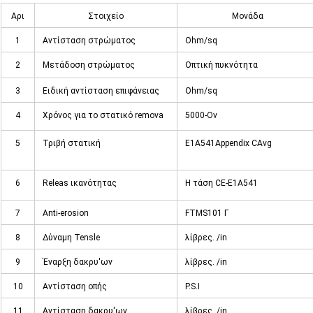
Αρι
Στοιχείο
Μονάδα
θ.
1
Αντίσταση στρώματος
Ohm/sq
μετάλλων
2
Μετάδοση στρώματος
Οπτική πυκνότητα
μετάλλων
3
Ειδική αντίσταση επιφάνειας
Ohm/sq
4
Χρόνος για το στατικό remova
5000-Ov
5
Τριβή στατική
E1A541Appendix CAvg
6
Releas ικανότητας
Η τάση CE-E1A541
7
Anti-erosion
FTMS101 Γ
8
Δύναμη Tensle
λίβρες. /in
9
Έναρξη δακρυ'ων
λίβρες. /in
10
Αντίσταση οπής
P.S.I
11
Αντίσταση δακρυ'ων
λίβρες. /in