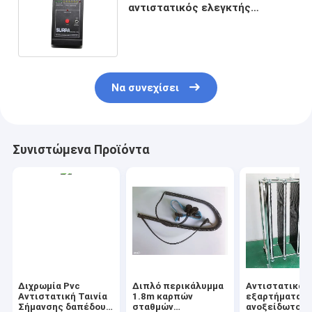
αντιστατικός ελεγκτής
αντίστασης επιφάνειας
εξαρτημάτων ESD 90%RH 9V
Να συνεχίσει
Συνιστώμενα Προϊόντα
Διχρωμία Pvc
Διπλό περικάλυμμα
Αντιστατικά
Αντιστατική Ταινία
1.8m καρπών
εξαρτήματα
Σήμανσης δαπέδου
σταθμών
ανοξείδωτου,