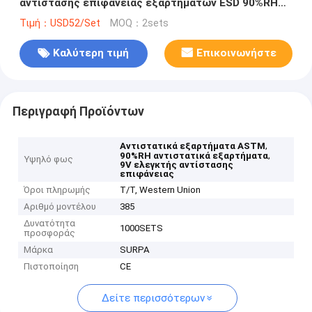
αντίστασης επιφάνειας εξαρτημάτων ESD 90%RH
9V
Τιμή：USD52/Set
MOQ：2sets
Καλύτερη τιμή
Επικοινωνήστε
Περιγραφή Προϊόντων
,
Αντιστατικά εξαρτήματα ASTM
,
90%RH αντιστατικά εξαρτήματα
Υψηλό φως
9V ελεγκτής αντίστασης
επιφάνειας
Όροι πληρωμής
T/T, Western Union
Αριθμό μοντέλου
385
Δυνατότητα
1000SETS
προσφοράς
Μάρκα
SURPA
Πιστοποίηση
CE
Δείτε περισσότερων