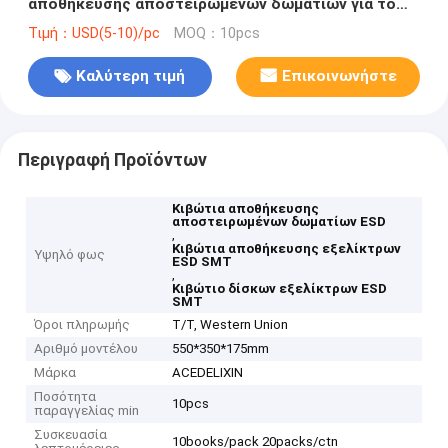
αποθήκευσης αποστειρωμένων δωματίων για το
εξέλικτρο SMT
Τιμή：USD(5-10)/pc
MOQ：10pcs
Καλύτερη τιμή
Επικοινωνήστε
Περιγραφή Προϊόντων
Κιβώτια αποθήκευσης
αποστειρωμένων δωματίων ESD
,
Κιβώτια αποθήκευσης εξελίκτρων
Υψηλό φως
ESD SMT
,
Κιβώτιο δίσκων εξελίκτρων ESD
SMT
Όροι πληρωμής
T/T, Western Union
Αριθμό μοντέλου
550*350*175mm
Μάρκα
ACEDELIXIN
Ποσότητα
10pcs
παραγγελίας min
Συσκευασία
10books/pack 20packs/ctn