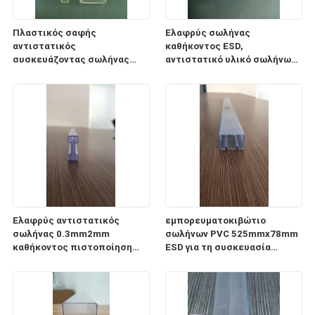
Πλαστικός σαφής
Ελαφρύς σωλήνας
αντιστατικός
καθήκοντος ESD,
συσκευάζοντας σωλήνας
αντιστατικό υλικό σωλήνων
0.5mm1mm PC σωλήνων ESD
αποθήκευσης
πάχος
ολοκληρωμένου κυκλώματος
CP
Ελαφρύς αντιστατικός
εμπορευματοκιβώτιο
σωλήνας 0.3mm2mm
σωλήνων PVC 525mmx78mm
καθήκοντος πιστοποίηση
ESD για τη συσκευασία
πάχους ISO9001 2008
ενότητας παροχής
ηλεκτρικού ρεύματος