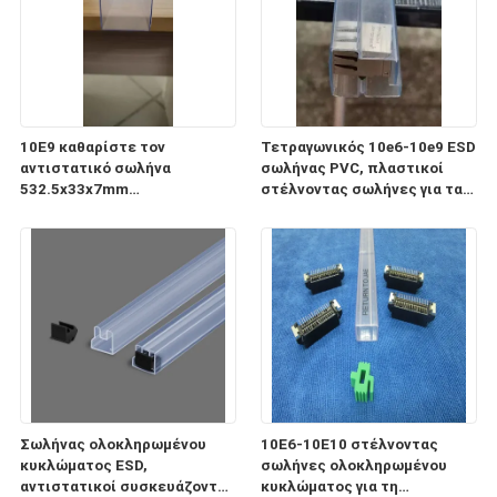
10E9 καθαρίστε τον
Τετραγωνικός 10e6-10e9 ESD
αντιστατικό σωλήνα
σωλήνας PVC, πλαστικοί
532.5x33x7mm
στέλνοντας σωλήνες για τα
ολοκληρωμένου κυκλώματος
ηλεκτρονικά συστατικά
ESD για τη συσκευασία και τη
μεταφορά
Σωλήνας ολοκληρωμένου
10E6-10E10 στέλνοντας
κυκλώματος ESD,
σωλήνες ολοκληρωμένου
αντιστατικοί συσκευάζοντας
κυκλώματος για τη