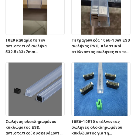
10E9 καθαρίστε τον
Τετραγωνικός 10e6-10e9 ESD
αντιστατικό σωλήνα
σωλήνας PVC, πλαστικοί
532.5x33x7mm
στέλνοντας σωλήνες για τα
ολοκληρωμένου κυκλώματος
ηλεκτρονικά συστατικά
ESD για τη συσκευασία και τη
μεταφορά
Σωλήνας ολοκληρωμένου
10E6-10E10 στέλνοντας
κυκλώματος ESD,
σωλήνες ολοκληρωμένου
αντιστατικοί συσκευάζοντας
κυκλώματος για τη