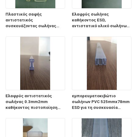
Πλαστικός σαφής
Ελαφρύς σωλήνας
αντιστατικός
καθήκοντος ESD,
συσκευάζοντας σωλήνας
αντιστατικό υλικό σωλήνων
0.5mm1mm PC σωλήνων ESD
αποθήκευσης
πάχος
ολοκληρωμένου κυκλώματος
CP
Ελαφρύς αντιστατικός
εμπορευματοκιβώτιο
σωλήνας 0.3mm2mm
σωλήνων PVC 525mmx78mm
καθήκοντος πιστοποίηση
ESD για τη συσκευασία
πάχους ISO9001 2008
ενότητας παροχής
ηλεκτρικού ρεύματος